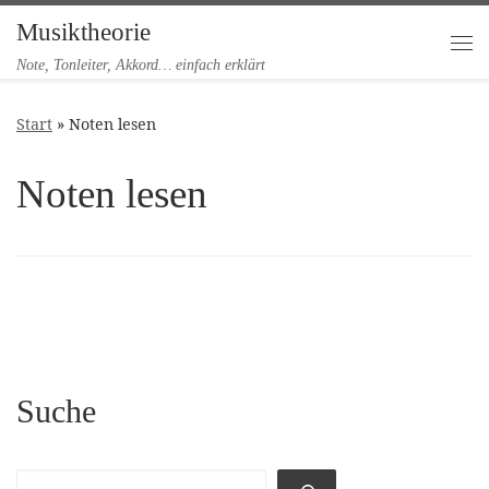
Musiktheorie
Zum Inhalt springen
Me
Note, Tonleiter, Akkord… einfach erklärt
Start
»
Noten lesen
Noten lesen
Suche
Suchen