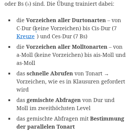
oder Bs (♭) sind. Die Übung trainiert dabei:
die
Vorzeichen
aller Durtonarten
– von
C-Dur (keine Vorzeichen) bis Cis-Dur (7
¹
(Affiliate-Link)
Kreuze
) und Ces-Dur (7 Bs)
die
Vorzeichen
aller Molltonarten
– von
a-Moll (keine Vorzeichen) bis ais-Moll und
as-Moll
das
schnelle Abrufen
von Tonart →
Vorzeichen, wie es in Klausuren gefordert
wird
das
gemischte Abfragen
von Dur und
Moll im zweithöchsten Level
das gemischte Abfragen mit
Bestimmung
der parallelen Tonart