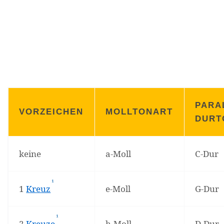
PARA
VORZEICHEN
MOLLTONART
DURT
keine
a-Moll
C-Dur
¹
(Affiliate-Link)
1
Kreuz
e-Moll
G-Dur
¹
(Affiliate-Link)
2
Kreuze
h-Moll
D-Dur