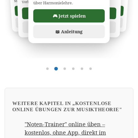
Notensystem.
Musikklausuren.
Vorbereitung auf Musikklausuren.
über Harmonielehre.
Interaktiver Karussell mi
🎮 Jetzt spielen
🎮 Jetzt spielen
🎮 Jetzt spielen
🎮 Jetzt spielen
🎮 Jetzt spielen
📖 Anleitung
📖 Anleitung
📖 Anleitung
📖 Anleitung
📖 Anleitung
Übung 1
Übung 2
Übung 3
Übung 4
Übung 5
Übung 6
WEITERE KAPITEL IN „KOSTENLOSE
ONLINE ÜBUNGEN ZUR MUSIKTHEORIE"
"Noten-Trainer" online üben –
kostenlos, ohne App, direkt im