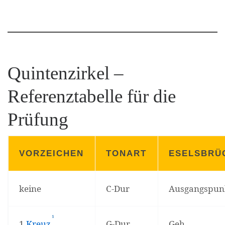
Quintenzirkel –
Referenztabelle für die
Prüfung
VORZEICHEN
TONART
ESELSBRÜ
keine
C-Dur
Ausgangspun
¹
(Affiliate-Link)
1
Kreuz
G-Dur
Geh