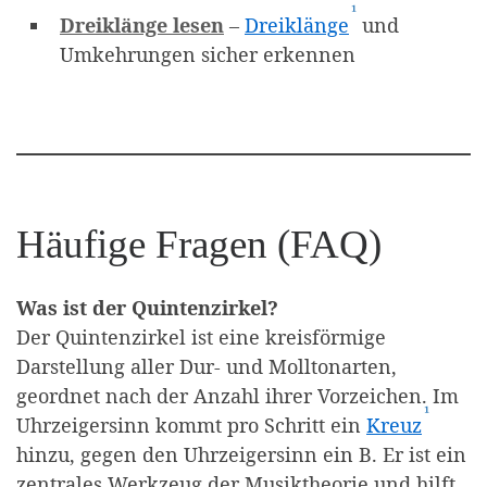
¹
(Affiliate-Link)
Dreiklänge lesen
–
Dreiklänge
und
Umkehrungen sicher erkennen
Häufige Fragen (FAQ)
Was ist der Quintenzirkel?
Der Quintenzirkel ist eine kreisförmige
Darstellung aller Dur- und Molltonarten,
geordnet nach der Anzahl ihrer Vorzeichen. Im
¹
(Affili
Uhrzeigersinn kommt pro Schritt ein
Kreuz
hinzu, gegen den Uhrzeigersinn ein B. Er ist ein
zentrales Werkzeug der Musiktheorie und hilft