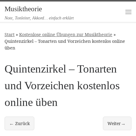
Musiktheorie
Zum Inhalt springen
Me
Note, Tonleiter, Akkord… einfach erklärt
Start
»
Kostenlose online Übungen zur Musiktheorie
»
Quintenzirkel – Tonarten und Vorzeichen kostenlos online
üben
Quintenzirkel – Tonarten
und Vorzeichen kostenlos
online üben
←
→
Zurück
Weiter
Intervall-Trainer online üben – kostenlos, ohne App, direkt im 
Rhythmusdiktat