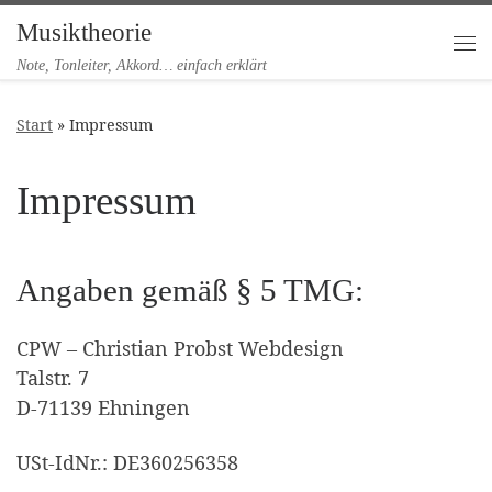
Musiktheorie
Zum Inhalt springen
Me
Note, Tonleiter, Akkord… einfach erklärt
Start
»
Impressum
Impressum
Angaben gemäß § 5 TMG:
CPW – Christian Probst Webdesign
Talstr. 7
D-71139 Ehningen
USt-IdNr.: DE360256358