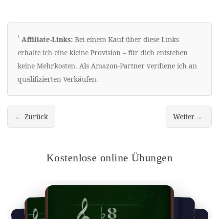
Erklärung zu Werbelinks
¹
Affiliate-Links:
Bei einem Kauf über diese Links
erhalte ich eine kleine Provision – für dich entstehen
keine Mehrkosten. Als Amazon-Partner verdiene ich an
qualifizierten Verkäufen.
←
→
Zurück
Weiter
Noten lernen, mach die ersten Töne nach Noten
Die zwei wicht
Kostenlose online Übungen