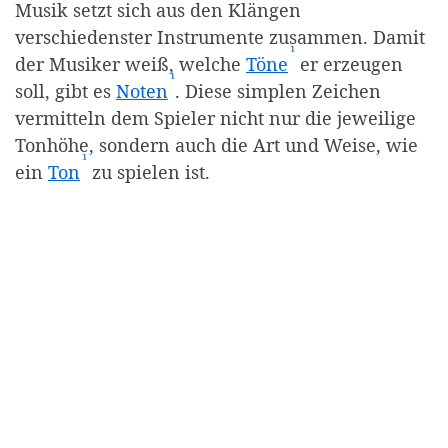
Musik setzt sich aus den Klängen
verschiedenster Instrumente zusammen. Damit
¹
(Affiliate-Link)
der Musiker weiß, welche
Töne
er erzeugen
¹
(Affiliate-Link)
soll, gibt es
Noten
. Diese simplen Zeichen
vermitteln dem Spieler nicht nur die jeweilige
Tonhöhe, sondern auch die Art und Weise, wie
¹
(Affiliate-Link)
ein
Ton
zu spielen ist.