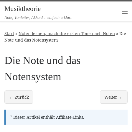
Musiktheorie
Zum Inhalt springen
Me
Note, Tonleiter, Akkord… einfach erklärt
Start
»
Noten lernen, mach die ersten Töne nach Noten
»
Die
Note und das Notensystem
Die Note und das
Notensystem
←
→
Zurück
Weiter
Noten lernen, mach die ersten Töne nach Noten
Die zwei wicht
¹
Dieser Artikel enthält Affiliate-Links.