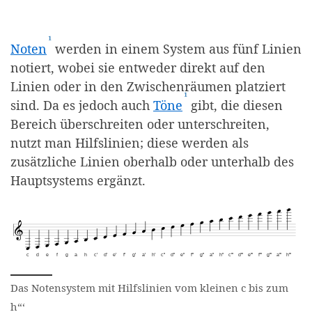
¹
(Affiliate-Link)
Noten
werden in einem System aus fünf Linien
notiert, wobei sie entweder direkt auf den
Linien oder in den Zwischenräumen platziert
¹
(Affiliate-Link)
sind. Da es jedoch auch
Töne
gibt, die diesen
Bereich überschreiten oder unterschreiten,
nutzt man Hilfslinien; diese werden als
zusätzliche Linien oberhalb oder unterhalb des
Hauptsystems ergänzt.
c
d
e
f
g
a
h
c'
d'
e'
f'
g'
a'
h'
c''
d''
e''
f''
g''
a''
h''
c'''
d'''
e'''
f'''
g'''
a'''
h'''
Das Notensystem mit seinen
Das Notensystem mit Hilfslinien vom kleinen c bis zum
h“‘