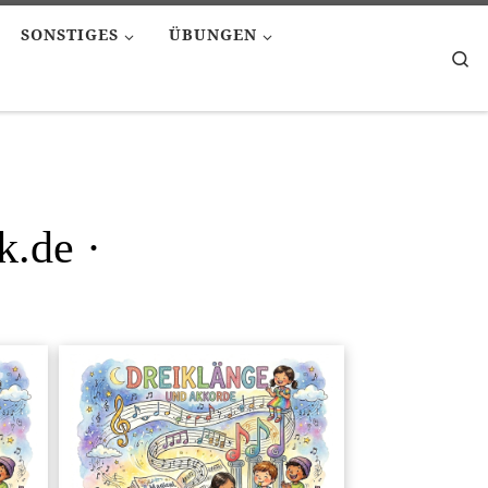
SONSTIGES
ÜBUNGEN
Se
k.de ·