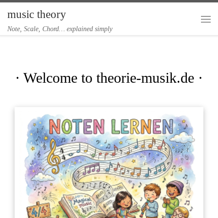
music theory
Skip to content
Me
Note, Scale, Chord… explained simply
· Welcome to theorie-musik.de ·