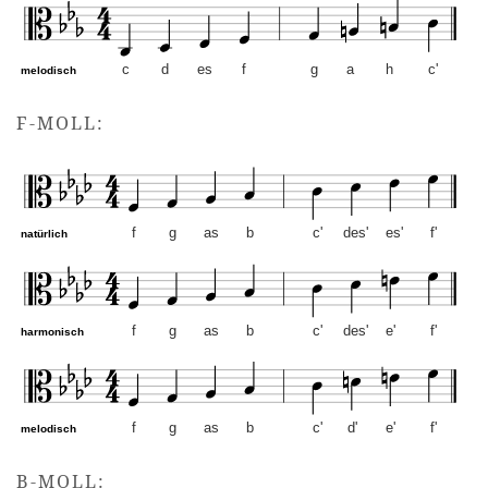
c
d
es
f
g
a
h
c'
melodisch
c-Moll – Altschlüssel. Mus
F-MOLL:
f
g
as
b
c'
des'
es'
f'
natürlich
f
g
as
b
c'
des'
e'
f'
harmonisch
f
g
as
b
c'
d'
e'
f'
melodisch
f-Moll – Altschlüssel. Mus
B-MOLL: