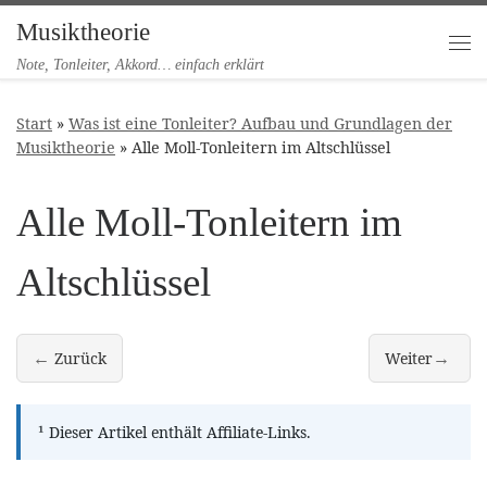
Musiktheorie
Zum Inhalt springen
Me
Note, Tonleiter, Akkord… einfach erklärt
Start
»
Was ist eine Tonleiter? Aufbau und Grundlagen der
Musiktheorie
»
Alle Moll-Tonleitern im Altschlüssel
Alle Moll-Tonleitern im
Altschlüssel
←
→
Zurück
Weiter
Alle Moll-Tonleitern im Bassschlüssel
melodische und
¹
Dieser Artikel enthält Affiliate-Links.