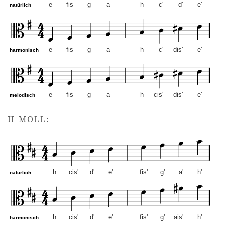
e
fis
g
a
h
c'
d'
e'
natürlich
e
fis
g
a
h
c'
dis'
e'
harmonisch
e
fis
g
a
h
cis'
dis'
e'
melodisch
e-Moll – Altschlüssel. Mus
H-MOLL:
h
cis'
d'
e'
fis'
g'
a'
h'
natürlich
h
cis'
d'
e'
fis'
g'
ais'
h'
harmonisch