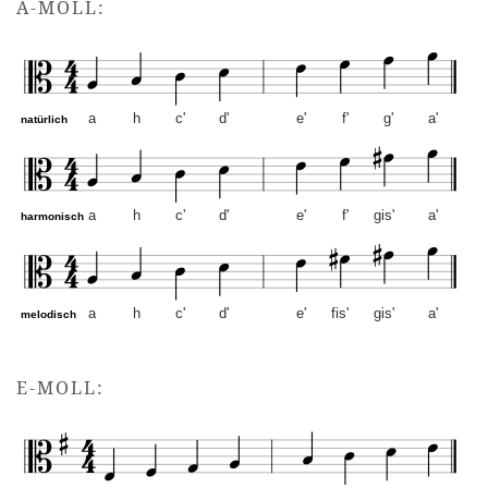
A-MOLL:
a
h
c'
d'
e'
f'
g'
a'
natürlich
a
h
c'
d'
e'
f'
gis'
a'
harmonisch
a
h
c'
d'
e'
fis'
gis'
a'
melodisch
a-Moll – Altschlüssel. Mus
E-MOLL: