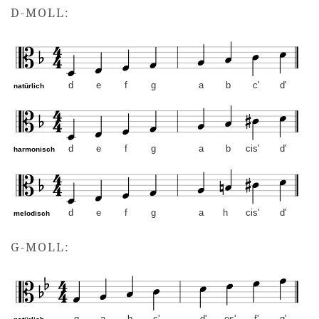
D-MOLL:
d
e
f
g
a
b
c'
d'
natürlich
d
e
f
g
a
b
cis'
d'
harmonisch
d
e
f
g
a
h
cis'
d'
melodisch
d-Moll – Altschlüssel. Mus
G-MOLL: