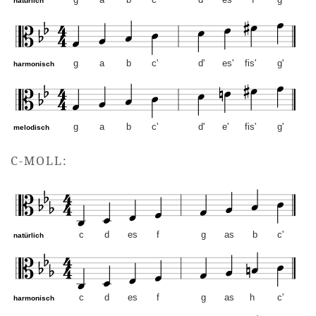
g
a
b
c'
d'
es'
f'
g'
natürlich
g
a
b
c'
d'
es'
fis'
g'
harmonisch
g
a
b
c'
d'
e'
fis'
g'
melodisch
g-Moll – Altschlüssel. Mus
C-MOLL:
c
d
es
f
g
as
b
c'
natürlich
c
d
es
f
g
as
h
c'
harmonisch