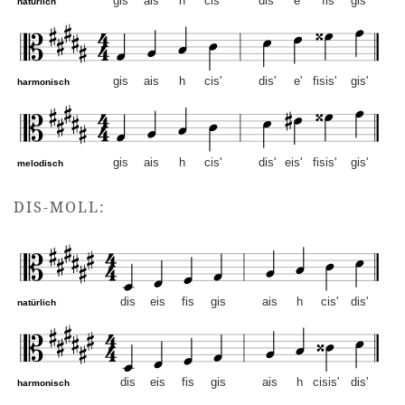
gis
ais
h
cis'
dis'
e'
fis'
gis'
natürlich
gis
ais
h
cis'
dis'
e'
fisis'
gis'
harmonisch
gis
ais
h
cis'
dis'
eis'
fisis'
gis'
melodisch
gis-Moll – Altschlüssel. M
DIS-MOLL:
dis
eis
fis
gis
ais
h
cis'
dis'
natürlich
dis
eis
fis
gis
ais
h
cisis'
dis'
harmonisch