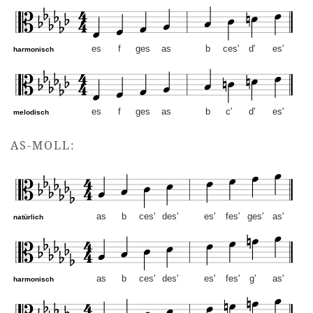
es
f
ges
as
b
ces'
d'
es'
harmonisch
es
f
ges
as
b
c'
d'
es'
melodisch
es-Moll – Altschlüssel. Mu
AS-MOLL:
as
b
ces'
des'
es'
fes'
ges'
as'
natürlich
as
b
ces'
des'
es'
fes'
g'
as'
harmonisch