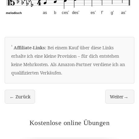
as
b
ces'
des'
es'
f'
g'
as'
melodisch
as-Moll – Altschlüssel. Mu
Erklärung zu Werbelinks
¹
Affiliate-Links:
Bei einem Kauf über diese Links
erhalte ich eine kleine Provision – für dich entstehen
keine Mehrkosten. Als Amazon-Partner verdiene ich an
qualifizierten Verkäufen.
←
→
Zurück
Weiter
Alle Moll-Tonleitern im Bassschlüssel
melodische und
Kostenlose online Übungen