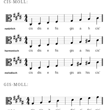
CIS-MOLL:
cis
dis
e
fis
gis
a
h
cis'
natürlich
cis
dis
e
fis
gis
a
his
cis'
harmonisch
cis
dis
e
fis
gis
ais
his
cis'
melodisch
cis-Moll – Altschlüssel. Mu
GIS-MOLL: