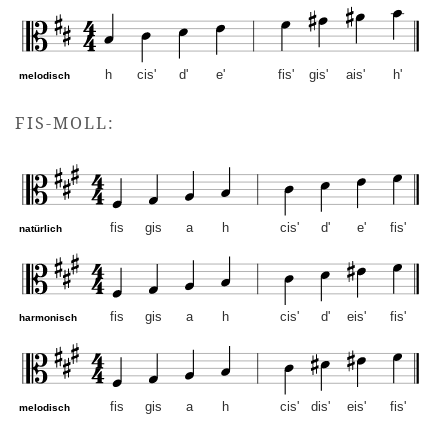
h
cis'
d'
e'
fis'
gis'
ais'
h'
melodisch
h-Moll – Altschlüssel. Mus
FIS-MOLL:
fis
gis
a
h
cis'
d'
e'
fis'
natürlich
fis
gis
a
h
cis'
d'
eis'
fis'
harmonisch
fis
gis
a
h
cis'
dis'
eis'
fis'
melodisch
fis-Moll – Altschlüssel. M