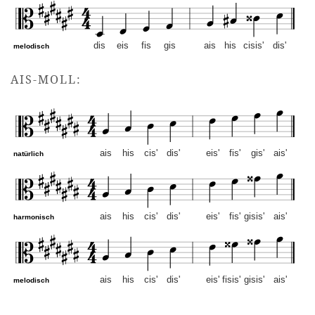
dis
eis
fis
gis
ais
his
cisis'
dis'
melodisch
dis-Moll – Altschlüssel. Mu
AIS-MOLL:
ais
his
cis'
dis'
eis'
fis'
gis'
ais'
natürlich
ais
his
cis'
dis'
eis'
fis'
gisis'
ais'
harmonisch
ais
his
cis'
dis'
eis'
fisis'
gisis'
ais'
melodisch
ais-Moll – Altschlüssel. M