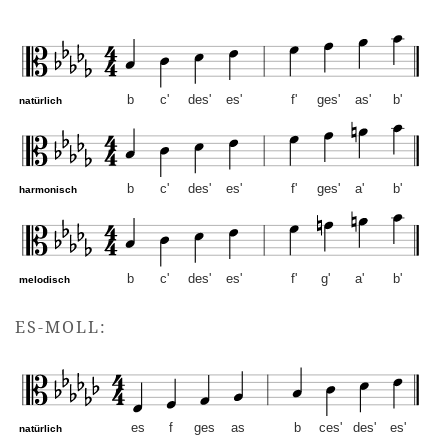
b
c'
des'
es'
f'
ges'
as'
b'
natürlich
b
c'
des'
es'
f'
ges'
a'
b'
harmonisch
b
c'
des'
es'
f'
g'
a'
b'
melodisch
b-Moll – Altschlüssel. Mus
ES-MOLL:
es
f
ges
as
b
ces'
des'
es'
natürlich