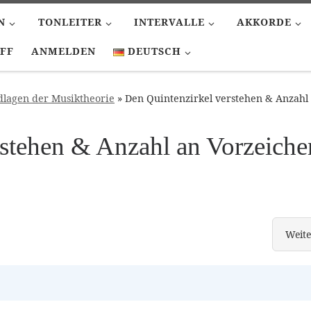
N
TONLEITER
INTERVALLE
AKKORDE
FF
ANMELDEN
DEUTSCH
dlagen der Musiktheorie
»
Den Quintenzirkel verstehen & Anzahl
rstehen & Anzahl an Vorzeiche
Weite
Die A