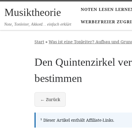
Zum Inhalt springen
Musiktheorie
NOTEN LESEN LERNE
WERBEFREIER ZUGRI
Note, Tonleiter, Akkord… einfach erklärt
Start
»
Was ist eine Tonleiter? Aufbau und Grun
Den Quintenzirkel ve
bestimmen
←
Zurück
Dur- und Moll-Tonleitern
¹
Dieser Artikel enthält Affiliate-Links.