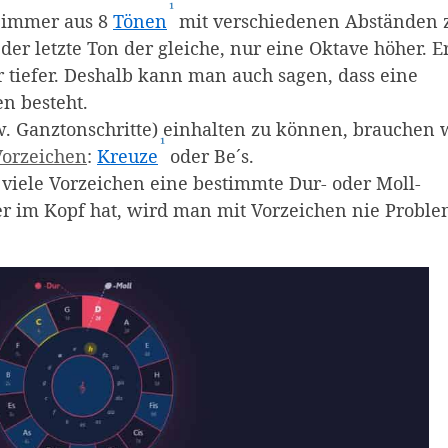
¹
e-Link)
(Affiliate-Link)
 immer aus 8
Tönen
mit verschiedenen Abständen
 der letzte Ton der gleiche, nur eine Oktave höher. E
r tiefer. Deshalb kann man auch sagen, dass eine
en besteht.
iate-Link)
w. Ganztonschritte) einhalten zu können, brauchen 
¹
(Affiliate-Link)
Vorzeichen
:
Kreuze
oder Be´s.
e viele Vorzeichen eine bestimmte Dur- oder Moll-
r im Kopf hat, wird man mit Vorzeichen nie Probl