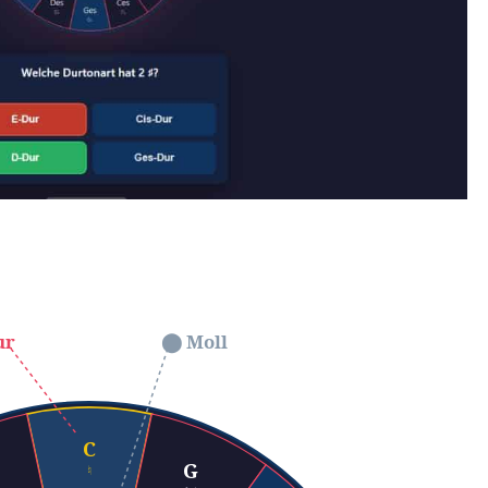
alle Dur- und Moll-Tonarten im Uhrzeigersinn, geor
ur
⬤ Moll
ine Vorzeichen
(Fis)
C
(Fis, Cis)
G
♮