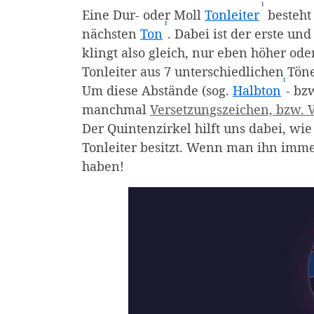
¹
(Affiliat
Eine Dur- oder Moll
Tonleiter
besteht
¹
(Affiliate-Link)
nächsten
Ton
. Dabei ist der erste und
klingt also gleich, nur eben höher ode
Tonleiter aus 7 unterschiedlichen Tön
¹
(Affil
Um diese Abstände (sog.
Halbton
- bz
manchmal
Versetzungszeichen, bzw. 
Der Quintenzirkel hilft uns dabei, wi
Tonleiter besitzt. Wenn man ihn imme
haben!