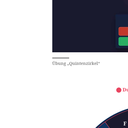
Übung „Quintenzirkel“
Der Quintenzirkel zeigt 
⬤ D
C-Dur (a-Moll): ke
G-Dur (e-Moll): 1 ♯ 
D-Dur (h-Moll): 2 ♯ 
F