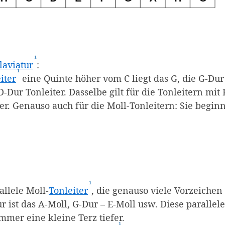
nd mit Notennamen beschriftet. Es sind 4 Tasten mar
¹
(Affiliate-Link)
laviatur
:
¹
(Affiliate-Link)
iter
eine Quinte höher vom C liegt das G, die G-Dur
-Dur Tonleiter. Dasselbe gilt für die Tonleitern mit 
er. Genauso auch für die Moll-Tonleitern: Sie begin
¹
(Affiliate-Link)
llele Moll-
Tonleiter
, die genauso viele Vorzeichen
ur ist das A-Moll, G-Dur – E-Moll usw. Diese parallel
mmer eine kleine Terz tiefer.