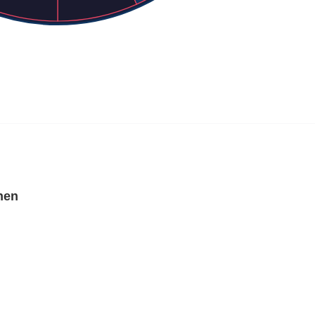
 parallele Moll-Tonart mit denselben Vorzeichen.
n Sie, um zur Moll-Ansicht zu wechseln.
hen
ate-Link)