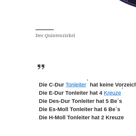
Jede Dur-Tonart hat eine
Dur-Ansicht aktiv. Klicke
Der Quintenzirkel
¹
(Affiliate-Link)
Die C-Dur
Tonleiter
hat keine Vorzeic
¹
(Affili
Die E-Dur Tonleiter hat 4
Kreuze
Die Des-Dur Tonleiter hat 5 Be´s
Die Es-Moll Tonleiter hat 6 Be´s
Die H-Moll Tonleiter hat 2 Kreuze