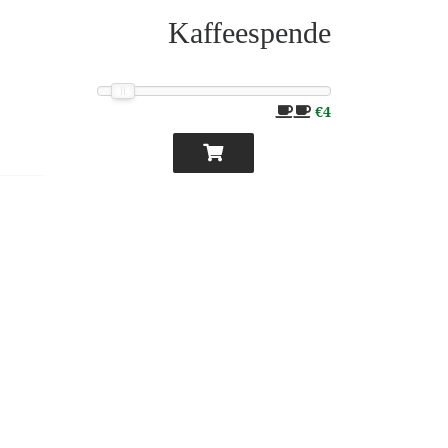
Kaffeespende
€4