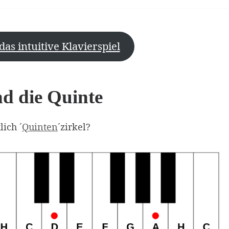
das intuitive Klavierspiel
nd die Quinte
ich ´
Quinten
´zirkel?