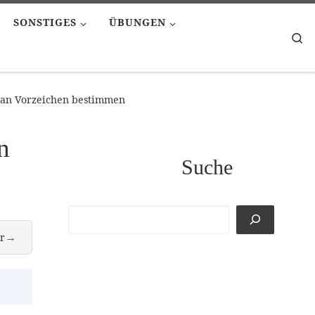
SONSTIGES
ÜBUNGEN
Se
 an Vorzeichen bestimmen
n
Suche
→
r
nzahl an Bes einer Tonleiter bestimmen, der Quartenzirkel