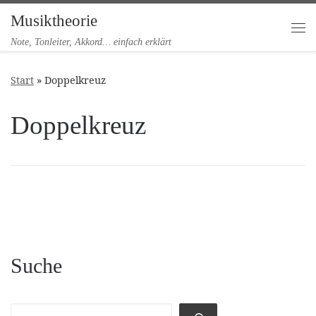
Musiktheorie
Zum Inhalt springen
Me
Note, Tonleiter, Akkord… einfach erklärt
Start
»
Doppelkreuz
Doppelkreuz
Suche
Suchen