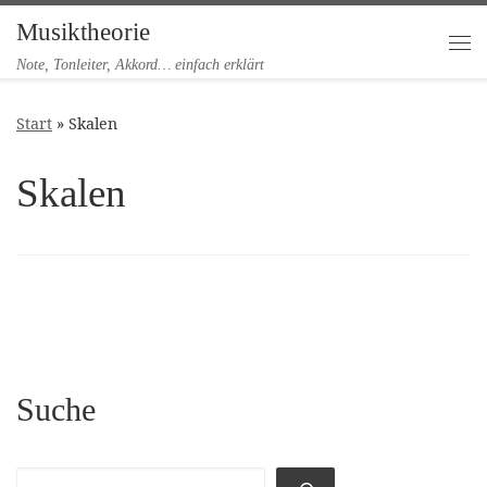
Musiktheorie
Zum Inhalt springen
Me
Note, Tonleiter, Akkord… einfach erklärt
Start
»
Skalen
Skalen
Suche
Suchen