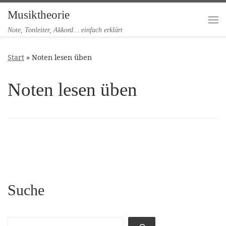
Musiktheorie
Zum Inhalt springen
Me
Note, Tonleiter, Akkord… einfach erklärt
Start
»
Noten lesen üben
Noten lesen üben
Suche
Suchen