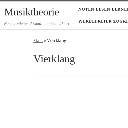
Zum Inhalt springen
Musiktheorie
NOTEN LESEN LERNE
WERBEFREIER ZUGRI
Note, Tonleiter, Akkord… einfach erklärt
Start
»
Vierklang
Vierklang