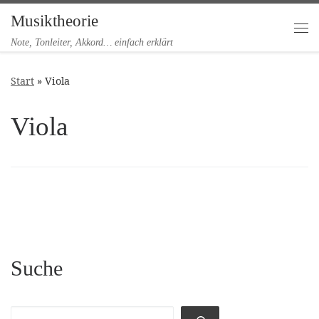
Musiktheorie
Zum Inhalt springen
Me
Note, Tonleiter, Akkord… einfach erklärt
Start
»
Viola
Viola
Suche
Suchen