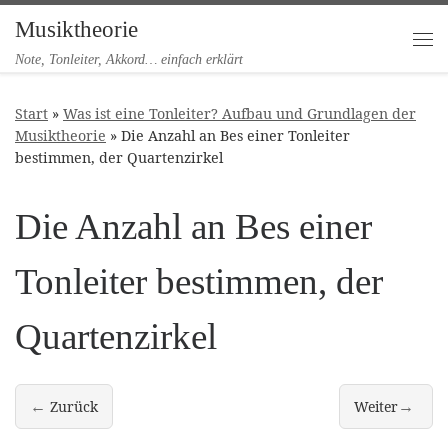
Musiktheorie
Zum Inhalt springen
Me
Note, Tonleiter, Akkord… einfach erklärt
Start
»
Was ist eine Tonleiter? Aufbau und Grundlagen der
Musiktheorie
»
Die Anzahl an Bes einer Tonleiter
bestimmen, der Quartenzirkel
Die Anzahl an Bes einer
Tonleiter bestimmen, der
Quartenzirkel
←
→
Zurück
Weiter
Den Quintenzirkel verstehen & Anzahl an Vorzeichen bestimmen
Alle Dur-Tonlei