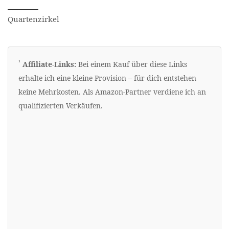
A-Dur (fis-Moll): 3 ♯ (Fis, Cis, Gis)
Dur-Ansicht aktiv. Klicken Sie, um zur Moll-Ansic
Quartenzirkel
D-Dur (h-Moll): 2 ♯ (Fis, Cis)
G-Dur (e-Moll): 1 ♯ (Fis)
Erklärung zu Werbelinks
¹
Affiliate-Links:
Bei einem Kauf über diese Links
Jede Dur-Tonart hat eine parallele Moll-Tonart mi
erhalte ich eine kleine Provision – für dich entstehen
keine Mehrkosten. Als Amazon-Partner verdiene ich an
qualifizierten Verkäufen.