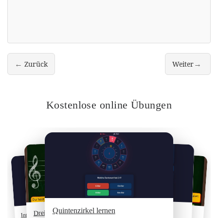
←
→
Zurück
Weiter
Den Quintenzirkel verstehen & Anzahl an Vorzeichen bestimmen
Alle Dur-Tonlei
Kostenlose online Übungen
Rhythmusdiktat
Akkorde / Dreiklänge lesen
Quintenzirkel lernen
Dreiklänge schreiben
Intervalle Trainer