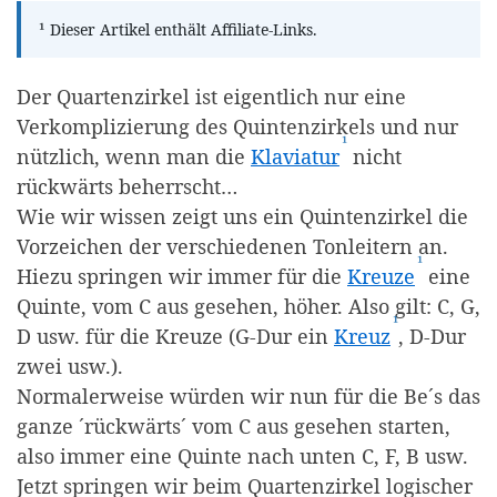
¹
Dieser Artikel enthält Affiliate-Links.
Der Quartenzirkel ist eigentlich nur eine
Verkomplizierung des Quintenzirkels und nur
¹
(Affiliate-Link)
nützlich, wenn man die
Klaviatur
nicht
rückwärts beherrscht…
Wie wir wissen zeigt uns ein Quintenzirkel die
Vorzeichen der verschiedenen Tonleitern an.
¹
(Affiliat
Hiezu springen wir immer für die
Kreuze
eine
Quinte, vom C aus gesehen, höher. Also gilt: C, G,
¹
(Affiliate-L
D usw. für die Kreuze (G-Dur ein
Kreuz
, D-Dur
zwei usw.).
Normalerweise würden wir nun für die Be´s das
ganze ´rückwärts´ vom C aus gesehen starten,
also immer eine Quinte nach unten C, F, B usw.
Jetzt springen wir beim Quartenzirkel logischer