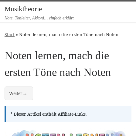
Musiktheorie
Zum Inhalt springen
Me
Note, Tonleiter, Akkord… einfach erklärt
Start
»
Noten lernen, mach die ersten Töne nach Noten
Noten lernen, mach die
ersten Töne nach Noten
→
Weiter
Die Note und das Notensystem
¹
Dieser Artikel enthält Affiliate-Links.