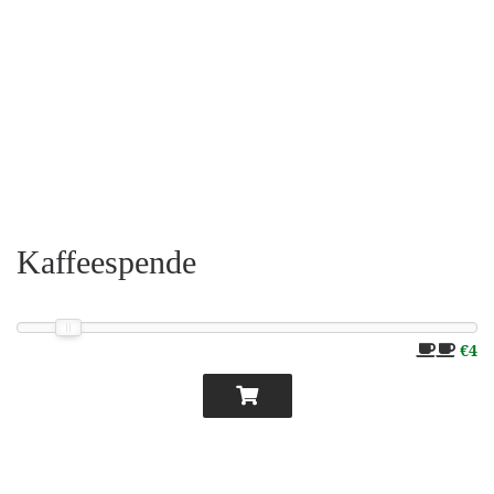
Kaffeespende
€4