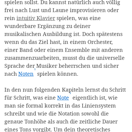
spielen sollst. Du kannst natürlich auch völlig
frei nach Lust und Laune improvisieren oder
rein
intuitiv Klavier
spielen, was eine
wunderbare Ergänzung zu deiner
musikalischen Ausbildung ist. Doch spätestens
wenn du das Ziel hast, in einem Orchester,
einer Band oder einem Ensemble mit anderen
zusammenzuarbeiten, musst du die universelle
Sprache der Musiker beherrschen und sicher
¹
(Affiliate-Link)
nach
Noten
spielen können.
In den nun folgenden Kapiteln lernst du Schritt
¹
(Affiliate-Link)
für Schritt, was eine
Note
eigentlich ist, wie
man sie formal korrekt in das Liniensystem
schreibt und wie die Notation sowohl die
genaue Tonhöhe als auch die zeitliche Dauer
eines Tons vorgibt. Um dein theoretisches