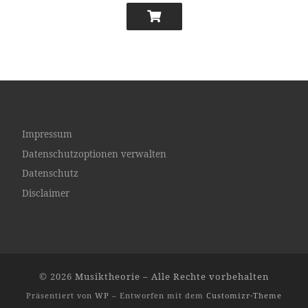
Impressum
Datenschutzoptionen verwalten
Datenschutz
Disclaimer
© 2026
Musiktheorie
– Alle Rechte vorbehalten
Präsentiert von
WP
– Entworfen mit dem
Customizr-Theme