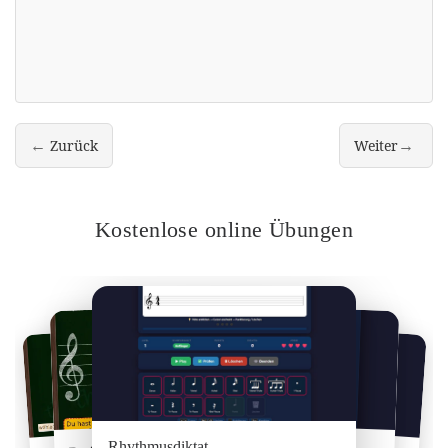
←
→
Zurück
Weiter
Taktstriche und Auftakt
Tonhöhen, Ton
Kostenlose online Übungen
Intervalle Trainer
Quintenzirkel lernen
Rhythmusdiktat