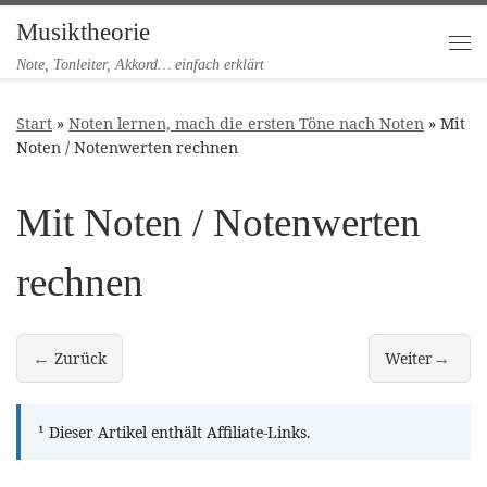
Musiktheorie
Zum Inhalt springen
Me
Note, Tonleiter, Akkord… einfach erklärt
Start
»
Noten lernen, mach die ersten Töne nach Noten
»
Mit
Noten / Notenwerten rechnen
Mit Noten / Notenwerten
rechnen
←
→
Zurück
Weiter
Taktstriche und Auftakt
Tonhöhen, Ton
¹
Dieser Artikel enthält Affiliate-Links.