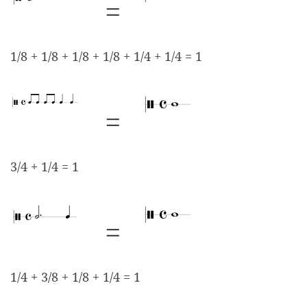
=
Beispieltakt mit einer Halben und zwei Viert
Beispieltakt mit einer 
1/8 + 1/8 + 1/8 + 1/8 + 1/4 + 1/4 = 1
=
Beispieltakt mit vier Achteln und zwei Viert
Beispieltakt mit einer 
3/4 + 1/4 = 1
=
Beispieltakt mit punktierter Halben und eine
Beispieltakt mit einer 
1/4 + 3/8 + 1/8 + 1/4 = 1