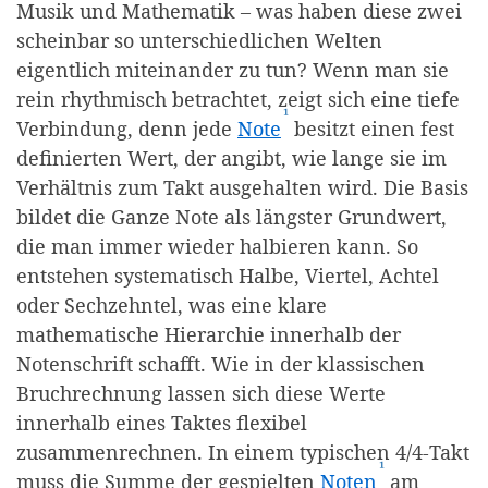
Musik und Mathematik – was haben diese zwei
scheinbar so unterschiedlichen Welten
eigentlich miteinander zu tun? Wenn man sie
rein rhythmisch betrachtet, zeigt sich eine tiefe
¹
(Affiliate-Link)
Verbindung, denn jede
Note
besitzt einen fest
definierten Wert, der angibt, wie lange sie im
Verhältnis zum Takt ausgehalten wird. Die Basis
bildet die Ganze Note als längster Grundwert,
die man immer wieder halbieren kann. So
entstehen systematisch Halbe, Viertel, Achtel
oder Sechzehntel, was eine klare
mathematische Hierarchie innerhalb der
Notenschrift schafft. Wie in der klassischen
Bruchrechnung lassen sich diese Werte
innerhalb eines Taktes flexibel
zusammenrechnen. In einem typischen 4/4-Takt
¹
(Affiliate-L
muss die Summe der gespielten
Noten
am