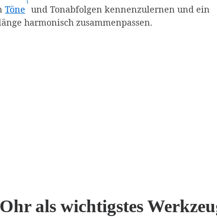
¹
(Affiliate-Link)
en
Töne
und Tonabfolgen kennenzulernen und ein
 Klänge harmonisch zusammenpassen.
Ohr als wichtigstes Werkzeu