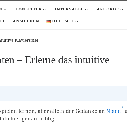
N
TONLEITER
INTERVALLE
AKKORDE
FF
ANMELDEN
DEUTSCH
tuitive Klavierspiel
en – Erlerne das intuitive
¹
(A
spielen lernen, aber allein der Gedanke an
Noten
u
 du hier genau richtig!