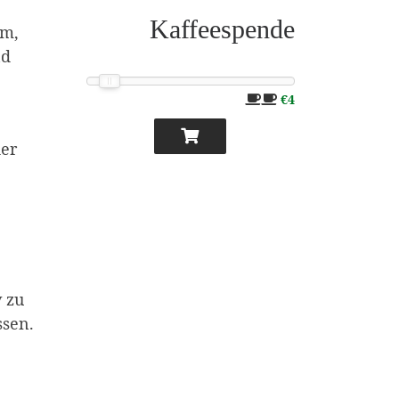
Kaffeespende
um,
nd
€4
er
v zu
ssen.