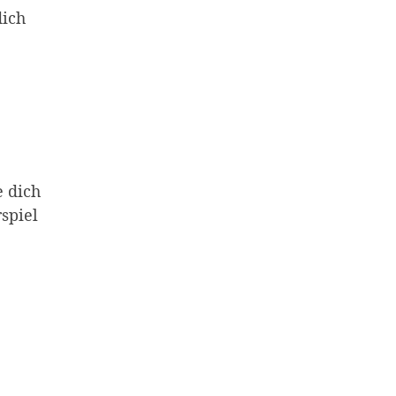
dich
e dich
spiel