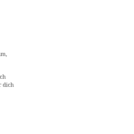
um,
rch
r dich