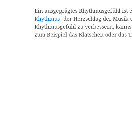
Ein ausgeprägtes Rhythmusgefühl ist ess
¹
(Affiliate-Link)
Rhythmus
der Herzschlag der Musik 
Rhythmusgefühl zu verbessern, kann
zum Beispiel das Klatschen oder das 