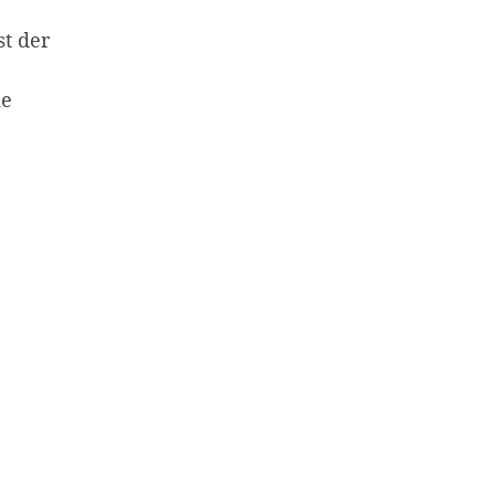
st der
ie