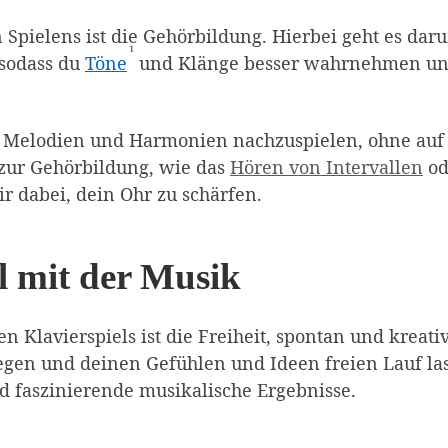
 Spielens ist die Gehörbildung. Hierbei geht es dar
¹
(Affiliate-Link)
 sodass du
Töne
und Klänge besser wahrnehmen u
ir, Melodien und Harmonien nachzuspielen, ohne auf
zur Gehörbildung, wie das
Hören von Intervallen
od
r dabei, dein Ohr zu schärfen.
l mit der Musik
en Klavierspiels ist die Freiheit, spontan und kreati
legen und deinen Gefühlen und Ideen freien Lauf la
d faszinierende musikalische Ergebnisse.