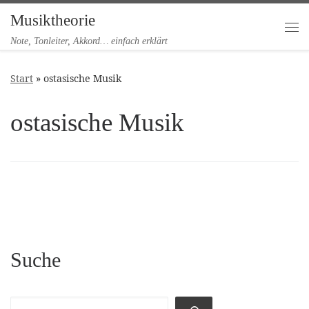
Musiktheorie
Zum Inhalt springen
Me
Note, Tonleiter, Akkord… einfach erklärt
Start
»
ostasische Musik
ostasische Musik
Suche
Suchen