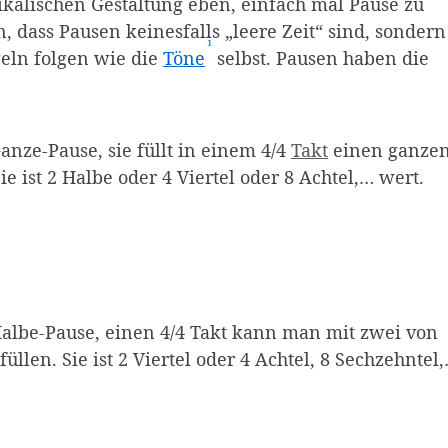
sikalischen Gestaltung eben, einfach mal Pause zu
, dass Pausen keinesfalls „leere Zeit“ sind, sondern
¹
(Affiliate-Link)
eln folgen wie die
Töne
selbst. Pausen haben die
ffiliate-Link)
anze-Pause, sie füllt in einem 4/4
Takt
einen ganze
Sie ist 2 Halbe oder 4 Viertel oder 8 Achtel,… wert.
 Sie geht "hängt" als Viereck von der dritten Linie v
albe-Pause, einen 4/4 Takt kann man mit zwei von
füllen. Sie ist 2 Viertel oder 4 Achtel, 8 Sechzehntel
Sie "sitzt" als Viereck auf der dritten Linie von unte