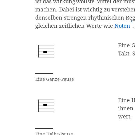
ist das wirkungsvollste Mittel der mu
machen. Dabei ist wichtig zu verstehen
denselben strengen rhythmischen Reg
¹
(A
gleichen zeitlichen Werte wie
Noten
:
Eine G
Takt. 
Dargestellt ist eine Ganze-Pause.
Eine Ganze-Pause
Eine H
ihnen 
wert.
Dargestellt ist eine Halbe-Pause. 
Eine Halbe-Pause