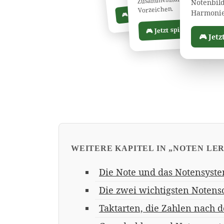
Notenbild
📖 Anleitung
Vorzeichen.
🎮 Jetzt spielen
Harmonie
📖 An
🎮 Jetzt spielen
🎮 Jetz
WEITERE KAPITEL IN „NOTEN LE
Die Note und das Notensyst
Die zwei wichtigsten Notens
Taktarten, die Zahlen nach 