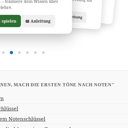
 – trainiere dein Wissen über
Musikklausuren.
lehre.
🎮 Jetzt spielen
📖 Anleitung
🎮 Jetzt spielen
leitung
📖 Anleitung
t spielen
📖 Anleitung
Übung 1
Übung 2
Übung 3
Übung 4
Übung 5
Übung 6
RNEN, MACH DIE ERSTEN TÖNE NACH NOTEN"
em
chlüssel
dem Notenschlüssel