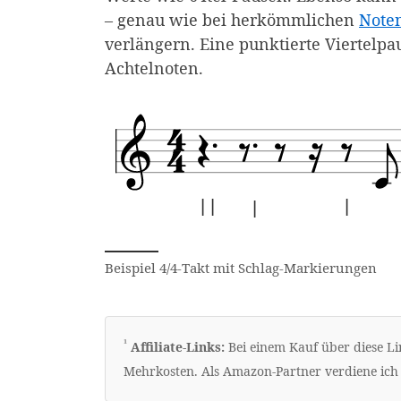
– genau wie bei herkömmlichen
Note
verlängern. Eine punktierte Viertelpau
Achtelnoten.
| |
|
|
Beispiel 4/4-Takt mit Schlag-Markierungen
Erklärung zu Werbelinks
¹
Affiliate-Links:
Bei einem Kauf über diese Lin
Mehrkosten. Als Amazon-Partner verdiene ich 