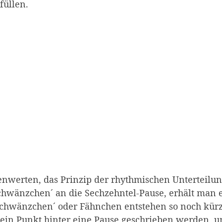
füllen.
-Pause. Wie die Achtelpause, nur mit einem Bogen me
nwerten, das Prinzip der rhythmischen Unterteilu
Schwänzchen´ an die Sechzehntel-Pause, erhält man 
 ´Schwänzchen´ oder Fähnchen entstehen so noch kür
ein Punkt hinter eine Pause geschrieben werden, u