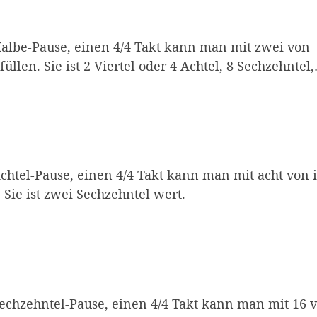
albe-Pause, einen 4/4 Takt kann man mit zwei von
füllen. Sie ist 2 Viertel oder 4 Achtel, 8 Sechzehntel
e. Ein geschwungener Blitz oder ein Zickzack-Muste
chtel-Pause, einen 4/4 Takt kann man mit acht von 
. Sie ist zwei Sechzehntel wert.
e. Ein kleineres, kompakteres Symbol (wie ein Häkch
echzehntel-Pause, einen 4/4 Takt kann man mit 16 