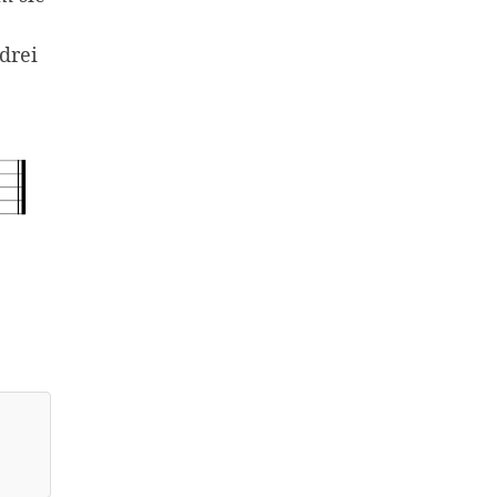
drei
|
iknotation mit 16 Noten. Schlüssel: Violinschlüssel