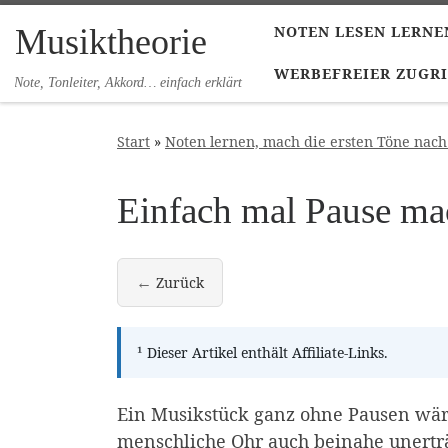
Zum Inhalt springen
Musiktheorie
NOTEN LESEN LERNE
WERBEFREIER ZUGRI
Note, Tonleiter, Akkord… einfach erklärt
Start
»
Noten lernen, mach die ersten Töne nac
Einfach mal Pause ma
←
Zurück
Der Puls pro Takt
¹
Dieser Artikel enthält Affiliate-Links.
Ein Musikstück ganz ohne Pausen wäre
menschliche Ohr auch beinahe unerträ