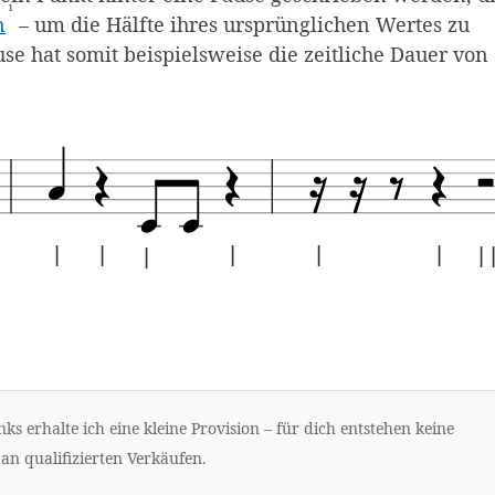
¹
(Affiliate-Link)
n
– um die Hälfte ihres ursprünglichen Wertes zu
se hat somit beispielsweise die zeitliche Dauer von 
|
|
|
|
|
| 
|
Beispiel 4/4-Takt mit diversen Pausen. Mus
ks erhalte ich eine kleine Provision – für dich entstehen keine
an qualifizierten Verkäufen.