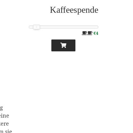
Kaffeespende
hr.
€4
ng
eine
zere
m sie