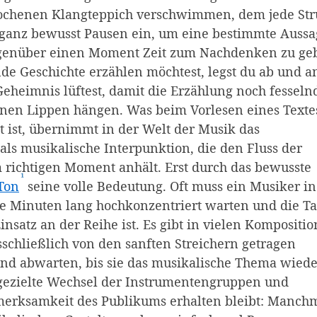
ochenen Klangteppich verschwimmen, dem jede Str
 ganz bewusst Pausen ein, um eine bestimmte Aussa
egenüber einen Moment Zeit zum Nachdenken zu ge
e Geschichte erzählen möchtest, legst du ab und a
 Geheimnis lüftest, damit die Erzählung noch fesseln
inen Lippen hängen. Was beim Vorlesen eines Texte
ist, übernimmt in der Welt der Musik das
ls musikalische Interpunktion, die den Fluss der
 richtigen Moment anhält. Erst durch das bewusste
¹
(Affiliate-Link)
Ton
seine volle Bedeutung. Oft muss ein Musiker in
e Minuten lang hochkonzentriert warten und die Ta
insatz an der Reihe ist. Es gibt in vielen Kompositi
sschließlich von den sanften Streichern getragen
nd abwarten, bis sie das musikalische Thema wiede
 gezielte Wechsel der Instrumentengruppen und
fmerksamkeit des Publikums erhalten bleibt: Manch