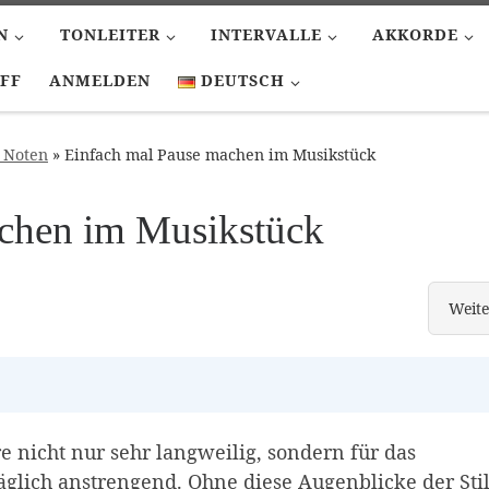
N
TONLEITER
INTERVALLE
AKKORDE
FF
ANMELDEN
DEUTSCH
h Noten
»
Einfach mal Pause machen im Musikstück
chen im Musikstück
Weite
Punkt
 nicht nur sehr langweilig, sondern für das
glich anstrengend. Ohne diese Augenblicke der Stil