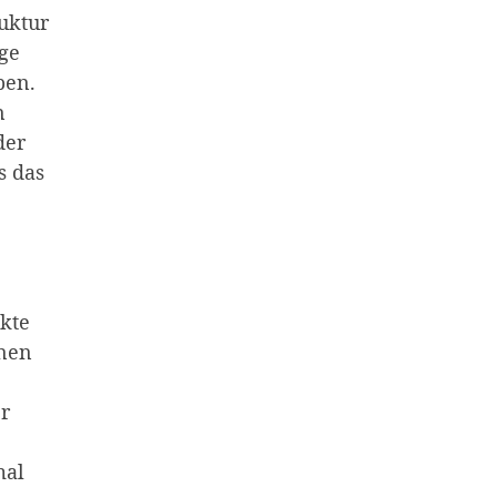
uktur
ge
ben.
n
der
s das
kte
onen
r
mal