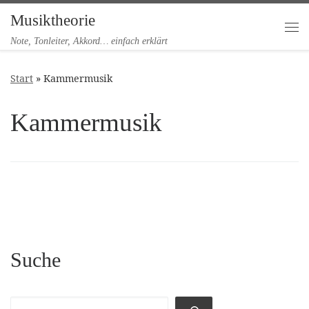
Musiktheorie
Zum Inhalt springen
Me
Note, Tonleiter, Akkord… einfach erklärt
Start
»
Kammermusik
Kammermusik
Suche
Suchen