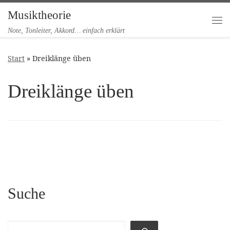
Musiktheorie
Zum Inhalt springen
Me
Note, Tonleiter, Akkord… einfach erklärt
Start
»
Dreiklänge üben
Dreiklänge üben
Suche
Suchen