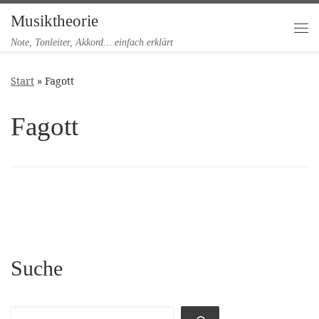
Musiktheorie
Zum Inhalt springen
Me
Note, Tonleiter, Akkord… einfach erklärt
Start
»
Fagott
Fagott
Suche
Suchen