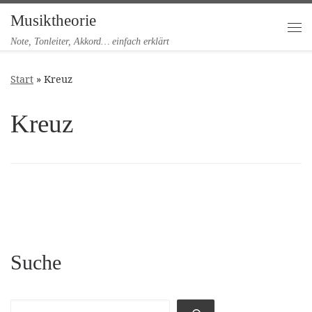
Musiktheorie
Zum Inhalt springen
Me
Note, Tonleiter, Akkord… einfach erklärt
Start
»
Kreuz
Kreuz
Suche
Suchen