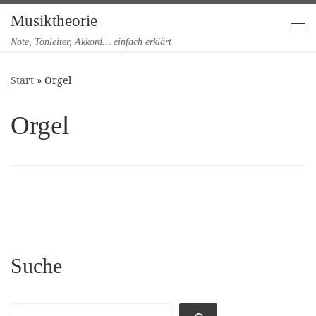
Musiktheorie
Zum Inhalt springen
Me
Note, Tonleiter, Akkord… einfach erklärt
Start
»
Orgel
Orgel
Suche
Suchen