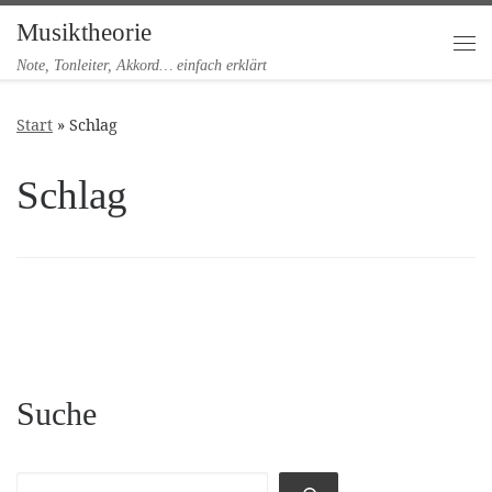
Musiktheorie
Zum Inhalt springen
Me
Note, Tonleiter, Akkord… einfach erklärt
Start
»
Schlag
Schlag
Suche
Suchen