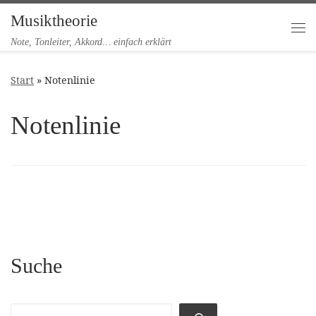
Musiktheorie
Zum Inhalt springen
Me
Note, Tonleiter, Akkord… einfach erklärt
Start
»
Notenlinie
Notenlinie
Suche
Suchen