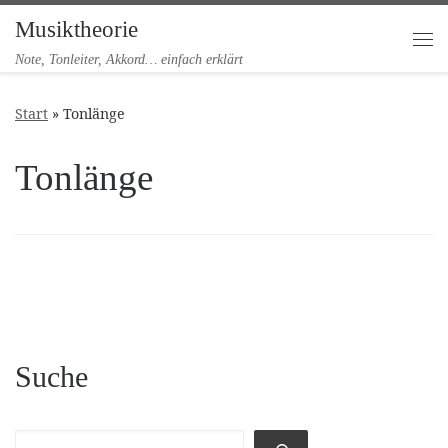
Musiktheorie
Zum Inhalt springen
Me
Note, Tonleiter, Akkord… einfach erklärt
Start
»
Tonlänge
Tonlänge
Suche
Suchen