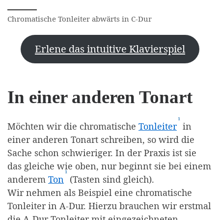
Chromatische Tonleiter abwärts in C-Dur
Erlene das intuitive Klavierspiel
In einer anderen Tonart
¹
(Affiliate-
Möchten wir die chromatische
Tonleiter
in
einer anderen Tonart schreiben, so wird die
Sache schon schwieriger. In der Praxis ist sie
das gleiche wie oben, nur beginnt sie bei einem
¹
(Affiliate-Link)
anderem
Ton
(Tasten sind gleich).
Wir nehmen als Beispiel eine chromatische
Tonleiter in A-Dur. Hierzu brauchen wir erstmal
die A-Dur Tonleiter mit eingezeichneten