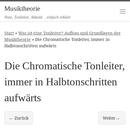
Musiktheorie
Zum Inhalt springen
Me
Note, Tonleiter, Akkord… einfach erklärt
Start
»
Was ist eine Tonleiter? Aufbau und Grundlagen der
Musiktheorie
»
Die Chromatische Tonleiter, immer in
Halbtonschritten aufwärts
Die Chromatische Tonleiter,
immer in Halbtonschritten
aufwärts
←
→
Zurück
Weiter
Benennung der Stufen einer Tonleiter
Tonart eines M