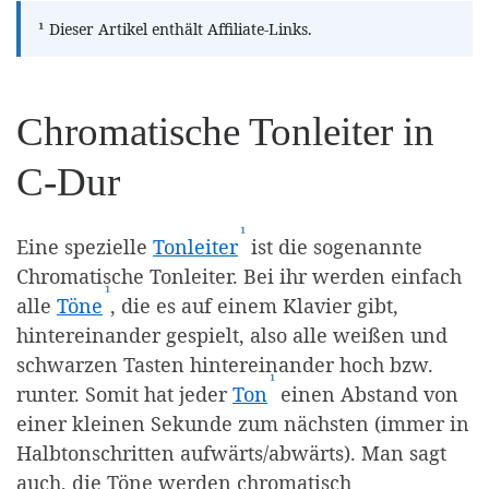
¹
Dieser Artikel enthält Affiliate-Links.
Chromatische Tonleiter in
C-Dur
¹
(Affiliate-Link)
Eine spezielle
Tonleiter
ist die sogenannte
Chromatische Tonleiter. Bei ihr werden einfach
¹
(Affiliate-Link)
alle
Töne
, die es auf einem Klavier gibt,
hintereinander gespielt, also alle weißen und
schwarzen Tasten hintereinander hoch bzw.
¹
(Affiliate-Link)
runter. Somit hat jeder
Ton
einen Abstand von
einer kleinen Sekunde zum nächsten (immer in
Halbtonschritten aufwärts/abwärts). Man sagt
auch, die Töne werden chromatisch