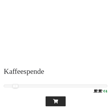
Kaffeespende
€4