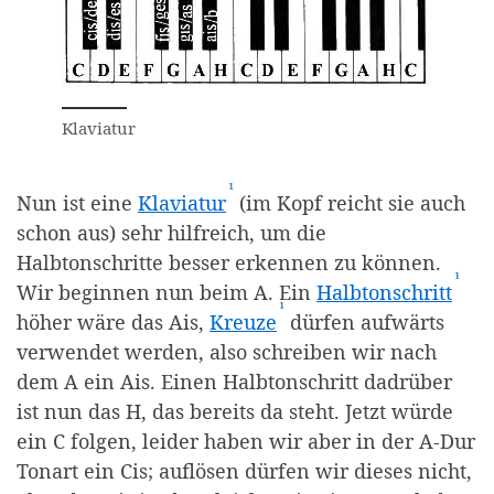
Klaviatur
¹
(Affiliate-Link)
Nun ist eine
Klaviatur
(im Kopf reicht sie auch
schon aus) sehr hilfreich, um die
Halbtonschritte besser erkennen zu können.
¹
(Aff
Wir beginnen nun beim A. Ein
Halbtonschritt
¹
(Affiliate-Link)
höher wäre das Ais,
Kreuze
dürfen aufwärts
verwendet werden, also schreiben wir nach
dem A ein Ais. Einen Halbtonschritt dadrüber
ist nun das H, das bereits da steht. Jetzt würde
ein C folgen, leider haben wir aber in der A-Dur
Tonart ein Cis; auflösen dürfen wir dieses nicht,