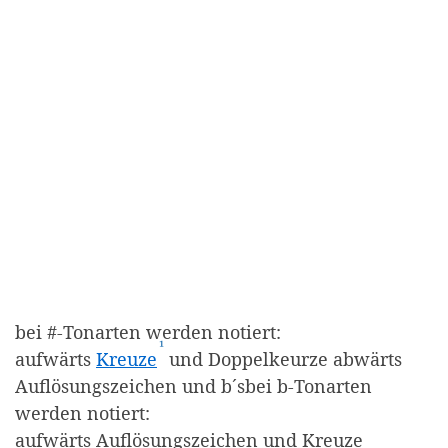
bei #-Tonarten werden notiert:
¹
(Affiliate-Link)
aufwärts
Kreuze
und Doppelkeurze abwärts
Auflösungszeichen und b´sbei b-Tonarten
werden notiert:
aufwärts Auflösungszeichen und Kreuze