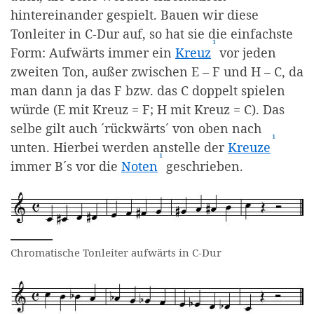
hintereinander gespielt. Bauen wir diese
Tonleiter in C-Dur auf, so hat sie die einfachste
¹
(Affiliate-Link)
Form: Aufwärts immer ein
Kreuz
vor jeden
zweiten Ton, außer zwischen E – F und H – C, da
man dann ja das F bzw. das C doppelt spielen
würde (E mit Kreuz = F; H mit Kreuz = C). Das
selbe gilt auch ´rückwärts´ von oben nach
¹
(Affili
unten. Hierbei werden anstelle der
Kreuze
¹
(Affiliate-Link)
immer B´s vor die
Noten
geschrieben.
Chromatische Tonleiter aufwärts in C-Dur