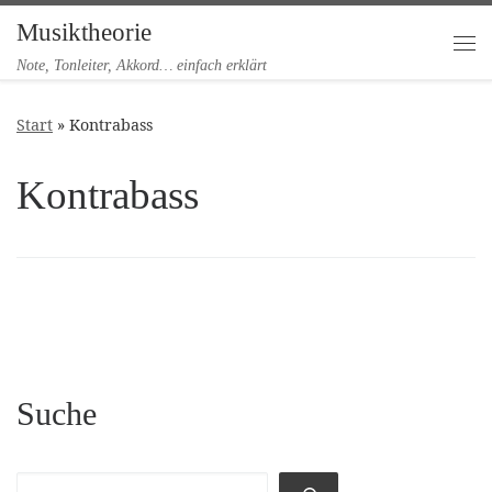
Musiktheorie
Zum Inhalt springen
Me
Note, Tonleiter, Akkord… einfach erklärt
Start
»
Kontrabass
Kontrabass
Suche
Suchen