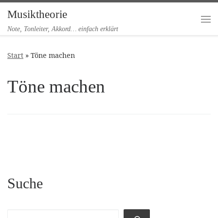
Musiktheorie
Zum Inhalt springen
Me
Note, Tonleiter, Akkord… einfach erklärt
Start
»
Töne machen
Töne machen
Suche
Suchen