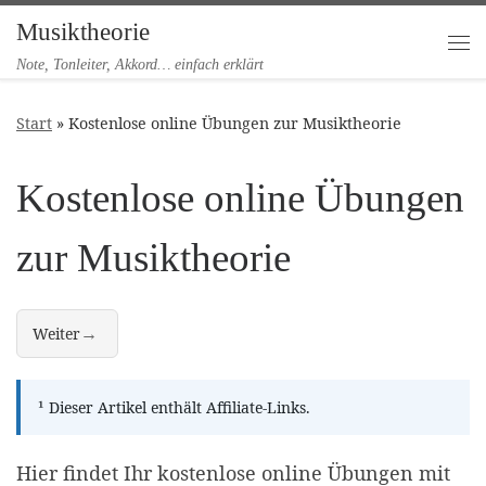
Musiktheorie
Zum Inhalt springen
Me
Note, Tonleiter, Akkord… einfach erklärt
Start
»
Kostenlose online Übungen zur Musiktheorie
Kostenlose online Übungen
zur Musiktheorie
→
Weiter
"Noten-Trainer" online üben – kostenlos, ohne App, direkt im Brows
¹
Dieser Artikel enthält Affiliate-Links.
Hier findet Ihr kostenlose online Übungen mit