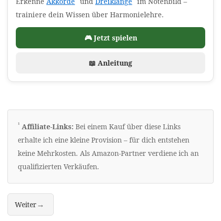
(Affiliate-Link)
(Affiliate-Link)
Erkenne
Akkorde
und
Dreiklänge
im Notenbild –
trainiere dein Wissen über Harmonielehre.
🎮 Jetzt spielen
📖 Anleitung
Erklärung zu Werbelinks
¹
Affiliate-Links:
Bei einem Kauf über diese Links
erhalte ich eine kleine Provision – für dich entstehen
keine Mehrkosten. Als Amazon-Partner verdiene ich an
qualifizierten Verkäufen.
→
Weiter
"Noten-Trainer" online üben – kostenlos, ohne App, direkt im Brows