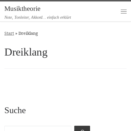
Musiktheorie
Zum Inhalt springen
Me
Note, Tonleiter, Akkord… einfach erklärt
Start
»
Dreiklang
Dreiklang
Suche
Suchen