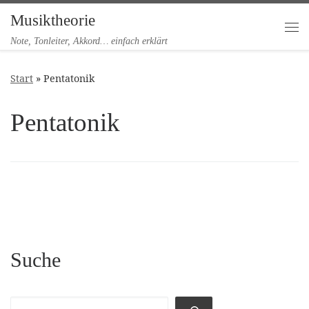
Musiktheorie
Zum Inhalt springen
Me
Note, Tonleiter, Akkord… einfach erklärt
Start
»
Pentatonik
Pentatonik
Suche
Suchen