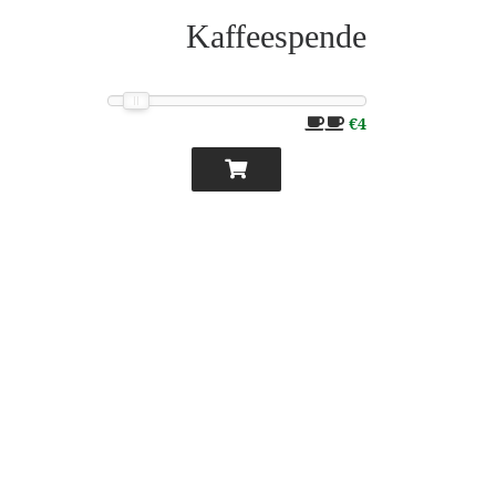
Kaffeespende
€4