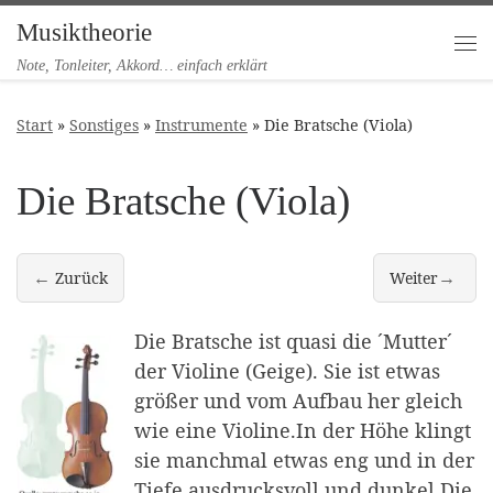
Musiktheorie
Zum Inhalt springen
Me
Note, Tonleiter, Akkord… einfach erklärt
Start
»
Sonstiges
»
Instrumente
»
Die Bratsche (Viola)
Die Bratsche (Viola)
←
→
Zurück
Weiter
Die Geige (Violine)
Das (Violon-)Ce
Die Bratsche ist quasi die ´Mutter´
der Violine (Geige). Sie ist etwas
größer und vom Aufbau her gleich
wie eine Violine.In der Höhe klingt
sie manchmal etwas eng und in der
Tiefe ausdrucksvoll und dunkel.Die