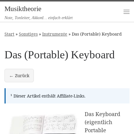
Musiktheorie
Zum Inhalt springen
Me
Note, Tonleiter, Akkord… einfach erklärt
Start
»
Sonstiges
»
Instrumente
»
Das (Portable) Keyboard
Das (Portable) Keyboard
←
Zurück
Die Orgel
¹
Dieser Artikel enthält Affiliate-Links.
Das Keyboard
(eigentlich
Portable