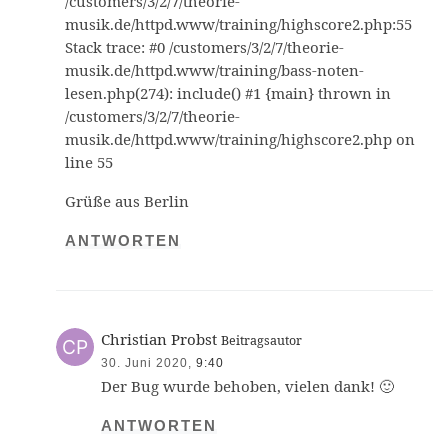
/customers/3/2/7/theorie-
musik.de/httpd.www/training/highscore2.php:55
Stack trace: #0 /customers/3/2/7/theorie-
musik.de/httpd.www/training/bass-noten-
lesen.php(274): include() #1 {main} thrown in
/customers/3/2/7/theorie-
musik.de/httpd.www/training/highscore2.php on
line 55
Grüße aus Berlin
ANTWORTEN
Christian Probst
Beitragsautor
30. Juni 2020,
9:40
Der Bug wurde behoben, vielen dank! 🙂
ANTWORTEN