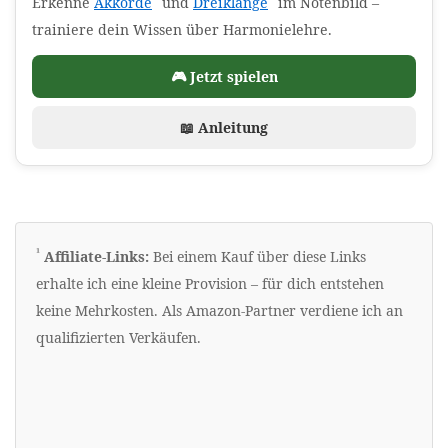
(Affiliate-Link)
(Affiliate-Link)
Erkenne
Akkorde
und
Dreiklänge
im Notenbild –
trainiere dein Wissen über Harmonielehre.
🎮 Jetzt spielen
📖 Anleitung
Erklärung zu Werbelinks
¹
Affiliate-Links:
Bei einem Kauf über diese Links
erhalte ich eine kleine Provision – für dich entstehen
keine Mehrkosten. Als Amazon-Partner verdiene ich an
qualifizierten Verkäufen.