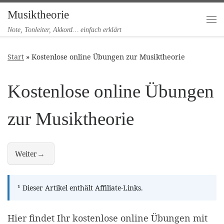
Musiktheorie
Zum Inhalt springen
Me
Note, Tonleiter, Akkord… einfach erklärt
Start
»
Kostenlose online Übungen zur Musiktheorie
Kostenlose online Übungen
zur Musiktheorie
→
Weiter
"Noten-Trainer" online üben – kostenlos, ohne App, direkt im Brows
¹
Dieser Artikel enthält Affiliate-Links.
Hier findet Ihr kostenlose online Übungen mit