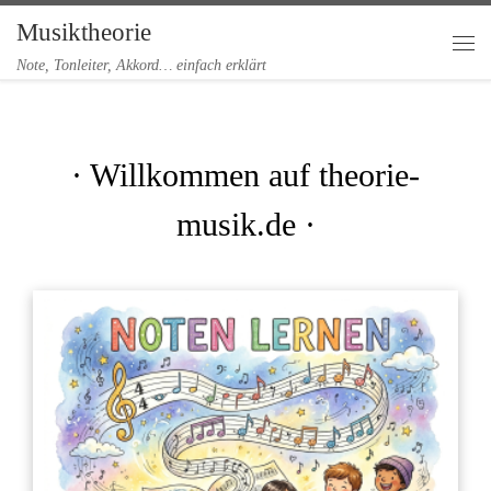
Musiktheorie
Zum Inhalt springen
Me
Note, Tonleiter, Akkord… einfach erklärt
· Willkommen auf theorie-
musik.de ·