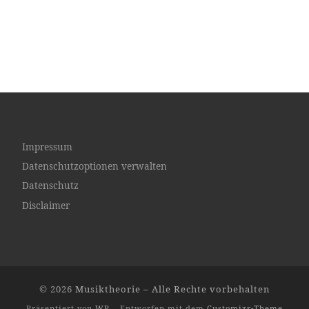
Impressum
Datenschutzoptionen verwalten
Datenschutz
Disclaimer
© 2026
Musiktheorie
– Alle Rechte vorbehalten
Präsentiert von
WP
– Entworfen mit dem
Customizr-Theme