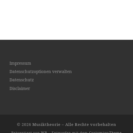
Impressum
Datenschutzoptionen verwalten
Datenschutz
Disclaimer
© 2026
Musiktheorie
– Alle Rechte vorbehalten
Präsentiert von
WP
– Entworfen mit dem
Customizr-Theme