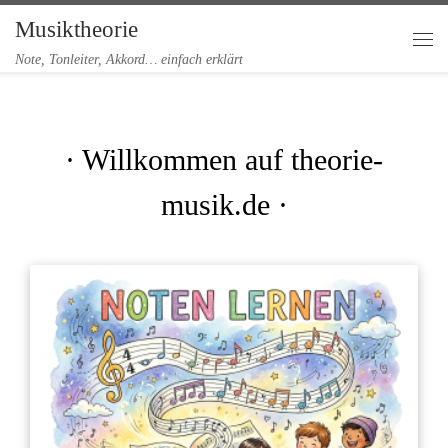
Musiktheorie
Zum Inhalt springen
Me
Note, Tonleiter, Akkord… einfach erklärt
· Willkommen auf theorie-
musik.de ·