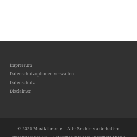
Impressum
Datenschutzoptionen verwalten
Datenschutz
Disclaimer
© 2026
Musiktheorie
– Alle Rechte vorbehalten
Präsentiert von
WP
– Entworfen mit dem
Customizr-Theme