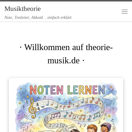
Musiktheorie
Zum Inhalt springen
Me
Note, Tonleiter, Akkord… einfach erklärt
· Willkommen auf theorie-
musik.de ·