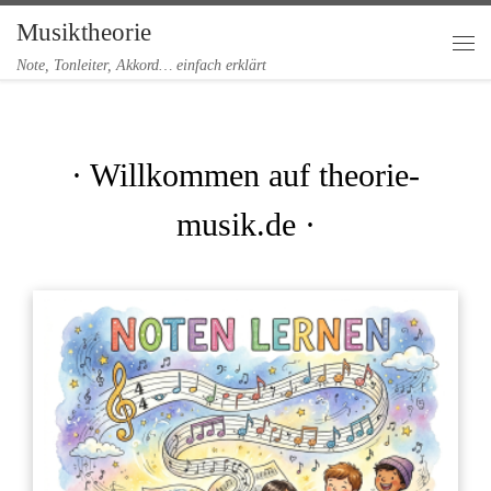
Musiktheorie
Zum Inhalt springen
Me
Note, Tonleiter, Akkord… einfach erklärt
· Willkommen auf theorie-
musik.de ·