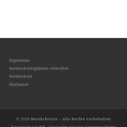
Impressum
Datenschutzoptionen verwalten
Datenschutz
Disclaimer
© 2026
Musiktheorie
– Alle Rechte vorbehalten
Präsentiert von
WP
– Entworfen mit dem
Customizr-Theme