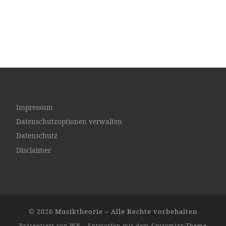
Impressum
Datenschutzoptionen verwalten
Datenschutz
Disclaimer
© 2026
Musiktheorie
– Alle Rechte vorbehalten
Präsentiert von
WP
– Entworfen mit dem
Customizr-Theme