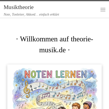
Musiktheorie
Zum Inhalt springen
Me
Note, Tonleiter, Akkord… einfach erklärt
· Willkommen auf theorie-
musik.de ·